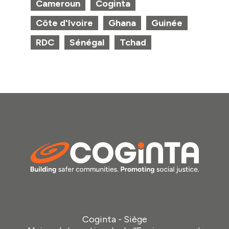
Cameroun
Coginta
Côte d'Ivoire
Ghana
Guinée
RDC
Sénégal
Tchad
Coginta - Siège