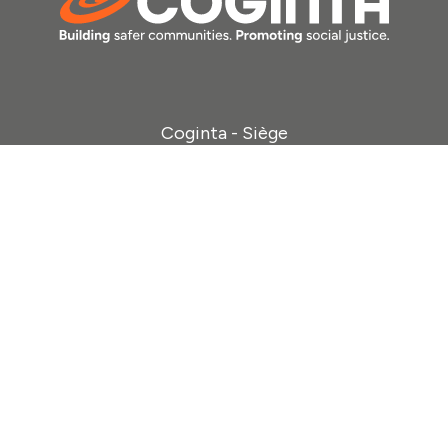
Coginta - Siège
Maison Internationale de l’Environnement
2
Chemin de Balexert 7
1219 Châtelaine, Genève, Suisse
Contact